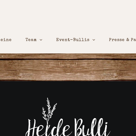
heine
Team
Event-Bullis
Presse & P