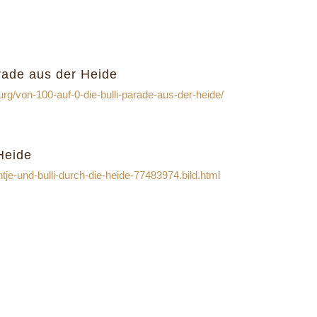
rade aus der Heide
rg/von-100-auf-0-die-bulli-parade-aus-der-heide/
 Heide
tje-und-bulli-durch-die-heide-77483974.bild.html