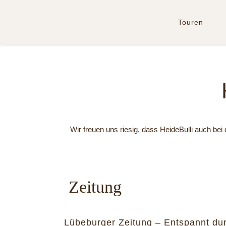
Zum
Inhalt
Touren
springen
H
Wir freuen uns riesig, dass HeideBulli auch bei
Zeitung
Lübeburger Zeitung – Entspannt du