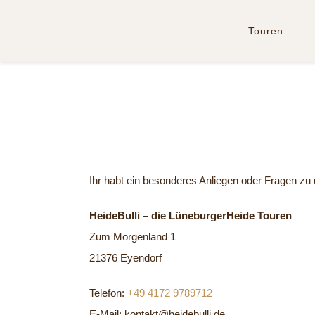
Zum
Inhalt
Touren
springen
Ihr habt ein besonderes Anliegen oder Fragen zu
HeideBulli – die LüneburgerHeide Touren
Zum Morgenland 1
21376 Eyendorf
Telefon:
+49 4172 9789712
E-Mail: kontakt@heidebulli.de