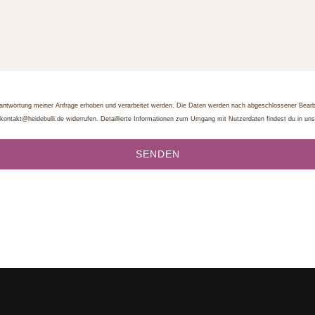
twortung meiner Anfrage erhoben und verarbeitet werden. Die Daten werden nach abgeschlossener Bearbeitu
n kontakt@heidebulli.de widerrufen. Detaillierte Informationen zum Umgang mit Nutzerdaten findest du in un