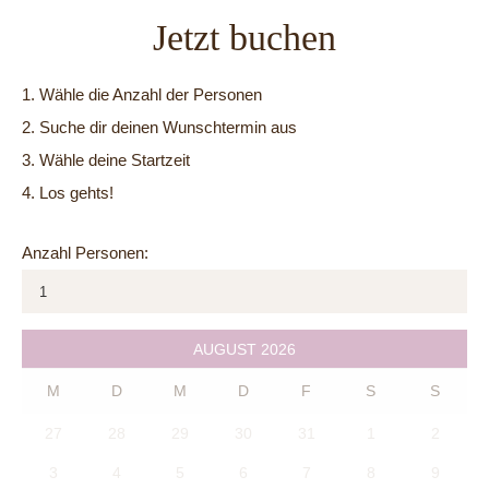
Jetzt buchen
1. Wähle die Anzahl der Personen
2. Suche dir deinen Wunschtermin aus
3. Wähle deine Startzeit
4. Los gehts!
Anzahl Personen:
AUGUST
2026
M
D
M
D
F
S
S
27
28
29
30
31
1
2
3
4
5
6
7
8
9