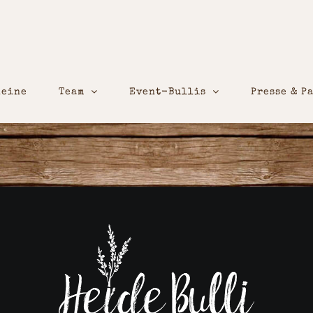
heine
Team
Event-Bullis
Presse & P