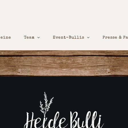
heine
Team
Event-Bullis
Presse & P