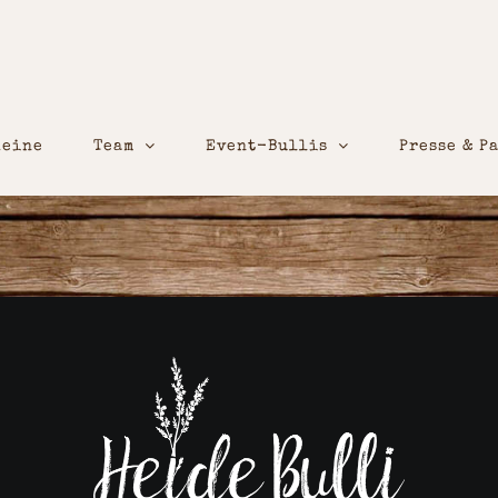
heine
Team
Event-Bullis
Presse & P