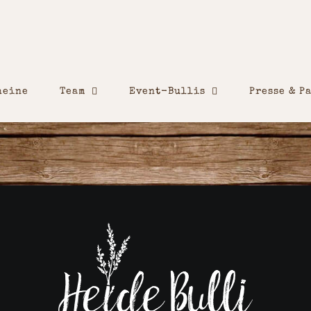
heine
Team
Event-Bullis
Presse & P